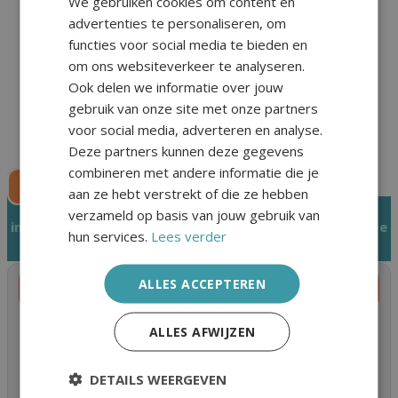
We gebruiken cookies om content en
Zelfmanagement
advertenties te personaliseren, om
Community
functies voor social media te bieden en
Keuzewijzer
om ons websiteverkeer te analyseren.
Mijn Pijnstad
Ook delen we informatie over jouw
gebruik van onze site met onze partners
voor social media, adverteren en analyse.
Deze partners kunnen deze gegevens
combineren met andere informatie die je
Doneren
aan ze hebt verstrekt of die ze hebben
verzameld op basis van jouw gebruik van
informatiecentrum tag:
gezondheidszorg op vakantie
hun services.
Lees verder
ALLES ACCEPTEREN
Vakantie
ALLES AFWIJZEN
Vakantie met chronische pijn: hoe genieten van je tijd
weg? Voorbereiding voor de vakantie Kies de juiste
accommodatie Kies een accommodatie die past bij
DETAILS WEERGEVEN
jouw… Vorige artikelVolgende artikel