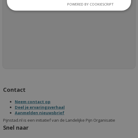
POWERED BY COOKIESCRIPT
Contact
Neem contact op
Deel je ervaringsverhaal
Aanmelden nieuwsbrief
Pijnstad.nl is een initiatief van de Landelijke Pijn Organisatie
Snel naar