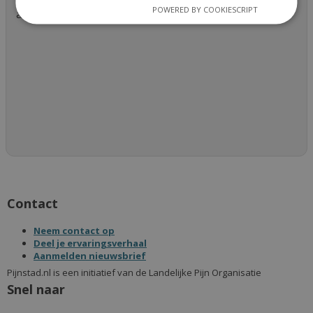
POWERED BY COOKIESCRIPT
artikelVolgende artikel
Contact
Neem contact op
Deel je ervaringsverhaal
Aanmelden nieuwsbrief
Pijnstad.nl is een initiatief van de Landelijke Pijn Organisatie
Snel naar