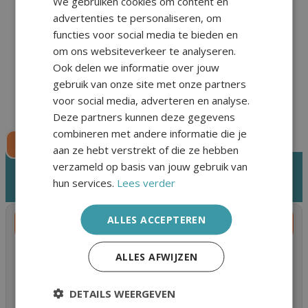
We gebruiken cookies om content en
Zelfmanagement
advertenties te personaliseren, om
Community
functies voor social media te bieden en
Keuzewijzer
om ons websiteverkeer te analyseren.
Mijn Pijnstad
Ook delen we informatie over jouw
gebruik van onze site met onze partners
voor social media, adverteren en analyse.
Deze partners kunnen deze gegevens
combineren met andere informatie die je
Doneren
aan ze hebt verstrekt of die ze hebben
verzameld op basis van jouw gebruik van
informatiecentrum tag:
manipulatie
hun services.
Lees verder
ALLES ACCEPTEREN
Overige therapieën
ALLES AFWIJZEN
Overige therapieën voor chronische
pijn: osteopathie, chiropractie en manuele therapie
Leven met chronische pijn kan zwaar en frustrerend
DETAILS WEERGEVEN
zijn. Het is niet altijd duidelijk wat helpt… Vorige