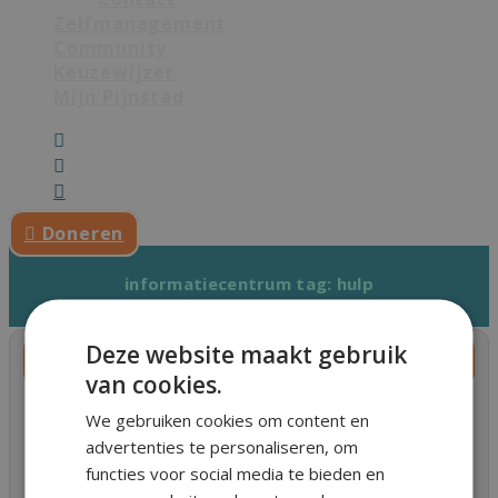
Zelfmanagement
Community
Keuzewijzer
Mijn Pijnstad
Doneren
informatiecentrum tag:
hulp
Deze website maakt gebruik
Voor de familie en vrienden
van cookies.
We gebruiken cookies om content en
Voor familie en vrienden (van iemand die chronische
pijn heeft) Hoe kun je iemand met chronische pijn
advertenties te personaliseren, om
ondersteunen? * (*Om het artikel makkelijk leesbaar
functies voor social media te bieden en
te maken,… Vorige artikelVolgende artikel