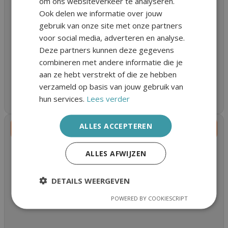
om ons websiteverkeer te analyseren.
Ook delen we informatie over jouw
gebruik van onze site met onze partners
voor social media, adverteren en analyse.
Deze partners kunnen deze gegevens
combineren met andere informatie die je
aan ze hebt verstrekt of die ze hebben
verzameld op basis van jouw gebruik van
hun services.
Lees verder
ALLES ACCEPTEREN
Voor het kind
ALLES AFWIJZEN
Hoe ga je om met een ouder die chronische pijn
heeft? Je moeder of vader heeft chronische pijn. Dit
kan veel impact hebben op jouw… Vorige
DETAILS WEERGEVEN
artikelVolgende artikel
POWERED BY COOKIESCRIPT