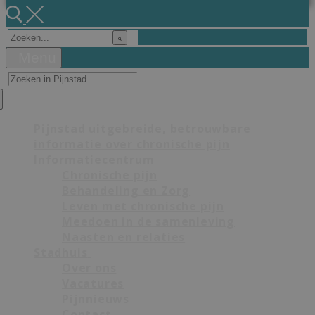
Zoeken
naar:
Menu
Zoeken
naar:
Pijnstad uitgebreide, betrouwbare
informatie over chronische pijn
Informatiecentrum
Chronische pijn
Behandeling en Zorg
Leven met chronische pijn
Meedoen in de samenleving
Naasten en relaties
Stadhuis
Over ons
Vacatures
Pijnnieuws
Contact